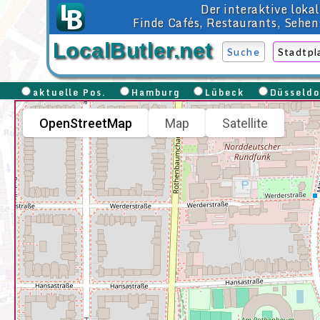
Der interaktive lok
Finde Cafés, Restaurants, Sehen
LocalButler.net
Suche
Stadtpl
aktuelle Pos.
Hamburg
Lübeck
Düsseld
OpenStreetMap
Map
Satellite